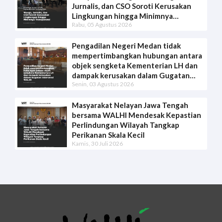
Jurnalis, dan CSO Soroti Kerusakan
Lingkungan hingga Minimnya
Rabu, 05 Agustus 2026
Transparansi
Pengadilan Negeri Medan tidak
mempertimbangkan hubungan antara
objek sengketa Kementerian LH dan
dampak kerusakan dalam Gugatan
Senin, 03 Agustus 2026
Intervensi WALHI
Masyarakat Nelayan Jawa Tengah
bersama WALHI Mendesak Kepastian
Perlindungan Wilayah Tangkap
Perikanan Skala Kecil
Kamis, 30 Juli 2026