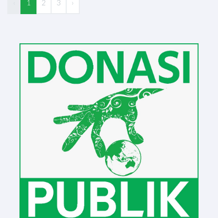
‹
1
2
3
›