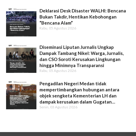
Deklarasi Desk Disaster WALHI: Bencana
Bukan Takdir, Hentikan Kebohongan
“Bencana Alam”
Rabu, 05 Agustus 2026
Diseminasi Liputan Jurnalis Ungkap
Dampak Tambang Nikel: Warga, Jurnalis,
dan CSO Soroti Kerusakan Lingkungan
hingga Minimnya Transparansi
Rabu, 05 Agustus 2026
Pengadilan Negeri Medan tidak
mempertimbangkan hubungan antara
objek sengketa Kementerian LH dan
dampak kerusakan dalam Gugatan
Senin, 03 Agustus 2026
Intervensi WALHI