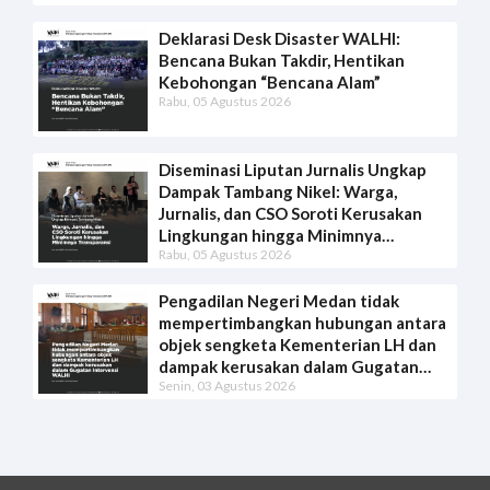
Deklarasi Desk Disaster WALHI:
Bencana Bukan Takdir, Hentikan
Kebohongan “Bencana Alam”
Rabu, 05 Agustus 2026
Diseminasi Liputan Jurnalis Ungkap
Dampak Tambang Nikel: Warga,
Jurnalis, dan CSO Soroti Kerusakan
Lingkungan hingga Minimnya
Rabu, 05 Agustus 2026
Transparansi
Pengadilan Negeri Medan tidak
mempertimbangkan hubungan antara
objek sengketa Kementerian LH dan
dampak kerusakan dalam Gugatan
Senin, 03 Agustus 2026
Intervensi WALHI