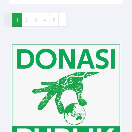
‹
1
2
3
4
5
›