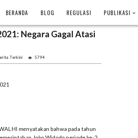
BERANDA
BLOG
REGULASI
PUBLIKASI
2021: Negara Gagal Atasi
erita Terkini
5794
2021
u, WALHI menyatakan bahwa pada tahun
. Pemerintahan Joko Widodo periode ke-2