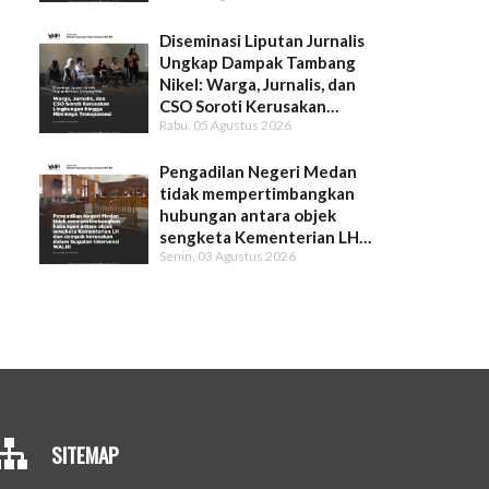
Diseminasi Liputan Jurnalis
Ungkap Dampak Tambang
Nikel: Warga, Jurnalis, dan
CSO Soroti Kerusakan
Rabu, 05 Agustus 2026
Lingkungan hingga Minimnya
Transparansi
Pengadilan Negeri Medan
tidak mempertimbangkan
hubungan antara objek
sengketa Kementerian LH
Senin, 03 Agustus 2026
dan dampak kerusakan dalam
Gugatan Intervensi WALHI
SITEMAP