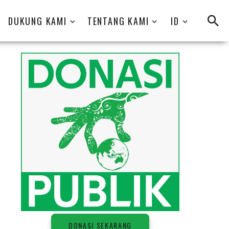
DUKUNG KAMI
TENTANG KAMI
ID
D
O
N
A
S
I
S
E
K
A
R
A
N
G
DONASI SEKARANG