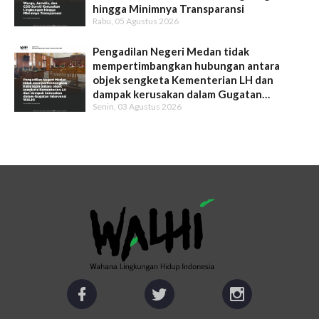
hingga Minimnya Transparansi
Rabu, 05 Agustus 2026
Pengadilan Negeri Medan tidak
mempertimbangkan hubungan antara
objek sengketa Kementerian LH dan
dampak kerusakan dalam Gugatan
Senin, 03 Agustus 2026
Intervensi WALHI