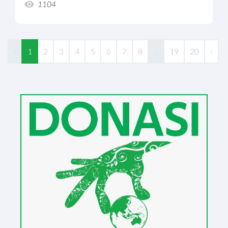
1104
‹
1
2
3
4
5
6
7
8
...
19
20
›