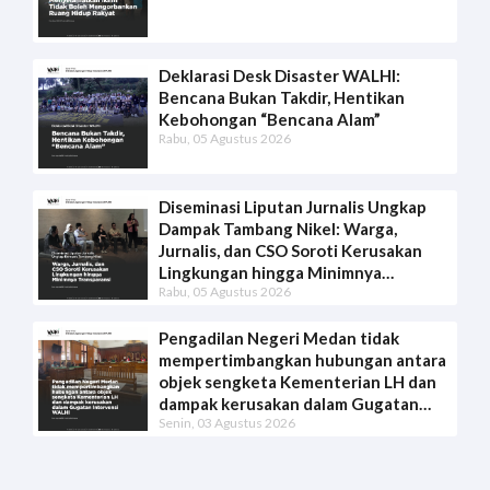
Deklarasi Desk Disaster WALHI:
Bencana Bukan Takdir, Hentikan
Kebohongan “Bencana Alam”
Rabu, 05 Agustus 2026
Diseminasi Liputan Jurnalis Ungkap
Dampak Tambang Nikel: Warga,
Jurnalis, dan CSO Soroti Kerusakan
Lingkungan hingga Minimnya
Rabu, 05 Agustus 2026
Transparansi
Pengadilan Negeri Medan tidak
mempertimbangkan hubungan antara
objek sengketa Kementerian LH dan
dampak kerusakan dalam Gugatan
Senin, 03 Agustus 2026
Intervensi WALHI