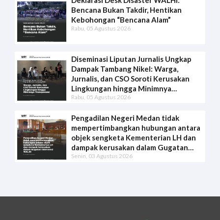
Deklarasi Desk Disaster WALHI:
Bencana Bukan Takdir, Hentikan
Kebohongan “Bencana Alam”
Rabu, 05 Agustus 2026
Diseminasi Liputan Jurnalis Ungkap
Dampak Tambang Nikel: Warga,
Jurnalis, dan CSO Soroti Kerusakan
Lingkungan hingga Minimnya
Rabu, 05 Agustus 2026
Transparansi
Pengadilan Negeri Medan tidak
mempertimbangkan hubungan antara
objek sengketa Kementerian LH dan
dampak kerusakan dalam Gugatan
Senin, 03 Agustus 2026
Intervensi WALHI