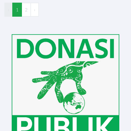
‹
1
2
›