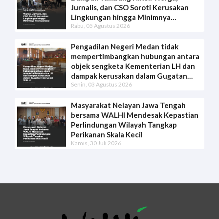
Jurnalis, dan CSO Soroti Kerusakan
Lingkungan hingga Minimnya
Rabu, 05 Agustus 2026
Transparansi
Pengadilan Negeri Medan tidak
mempertimbangkan hubungan antara
objek sengketa Kementerian LH dan
dampak kerusakan dalam Gugatan
Senin, 03 Agustus 2026
Intervensi WALHI
Masyarakat Nelayan Jawa Tengah
bersama WALHI Mendesak Kepastian
Perlindungan Wilayah Tangkap
Perikanan Skala Kecil
Kamis, 30 Juli 2026