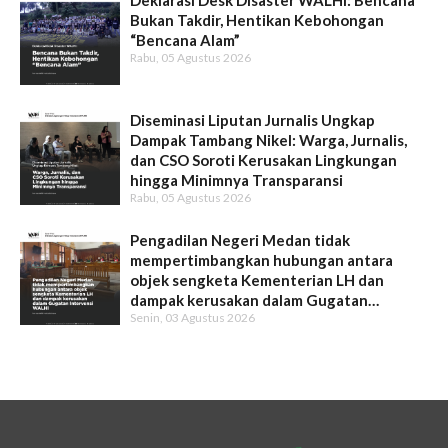
Bukan Takdir, Hentikan Kebohongan
“Bencana Alam”
Rabu, 05 Agustus 2026
Diseminasi Liputan Jurnalis Ungkap
Dampak Tambang Nikel: Warga, Jurnalis,
dan CSO Soroti Kerusakan Lingkungan
hingga Minimnya Transparansi
Rabu, 05 Agustus 2026
Pengadilan Negeri Medan tidak
mempertimbangkan hubungan antara
objek sengketa Kementerian LH dan
dampak kerusakan dalam Gugatan
Senin, 03 Agustus 2026
Intervensi WALHI