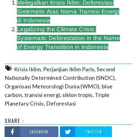
Melegalkan Krisis Iklim: Deforestasi
Sistematis Atas Nama Transisi Energi
di Indonesia
Legalizing the Climate Crisis:
Systematic Deforestation in the Name
of Energy Transtition in Indonesia
Krisis Iklim
,
Perjanjian Iklim Paris
,
Second
Nationally Determined Contribution (SNDC)
,
Organisasi Meteorologi Dunia (WMO)
,
blue
carbon
,
transisi energi
,
siklon tropis
,
Triple
Planetary Crisis
,
Deforestasi
SHARE :
FACEBOOK
TWITTER