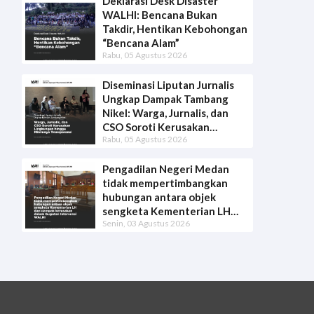
Deklarasi Desk Disaster
WALHI: Bencana Bukan
Takdir, Hentikan Kebohongan
“Bencana Alam”
Rabu, 05 Agustus 2026
Diseminasi Liputan Jurnalis
Ungkap Dampak Tambang
Nikel: Warga, Jurnalis, dan
CSO Soroti Kerusakan
Rabu, 05 Agustus 2026
Lingkungan hingga Minimnya
Transparansi
Pengadilan Negeri Medan
tidak mempertimbangkan
hubungan antara objek
sengketa Kementerian LH
Senin, 03 Agustus 2026
dan dampak kerusakan dalam
Gugatan Intervensi WALHI