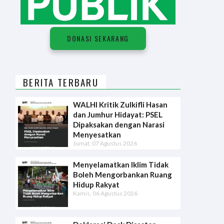
D
O
N
A
S
I
S
E
K
A
R
A
N
G
DONASI SEKARANG
BERITA TERBARU
WALHI Kritik Zulkifli Hasan
dan Jumhur Hidayat: PSEL
Dipaksakan dengan Narasi
Menyesatkan
Jumat, 07 Agustus 2026
Menyelamatkan Iklim Tidak
Boleh Mengorbankan Ruang
Hidup Rakyat
Kamis, 06 Agustus 2026