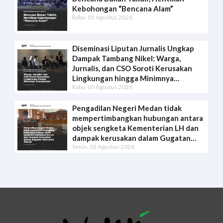
Kebohongan “Bencana Alam”
Rabu, 05 Agustus 2026
Diseminasi Liputan Jurnalis Ungkap
Dampak Tambang Nikel: Warga,
Jurnalis, dan CSO Soroti Kerusakan
Lingkungan hingga Minimnya
Rabu, 05 Agustus 2026
Transparansi
Pengadilan Negeri Medan tidak
mempertimbangkan hubungan antara
objek sengketa Kementerian LH dan
dampak kerusakan dalam Gugatan
Senin, 03 Agustus 2026
Intervensi WALHI