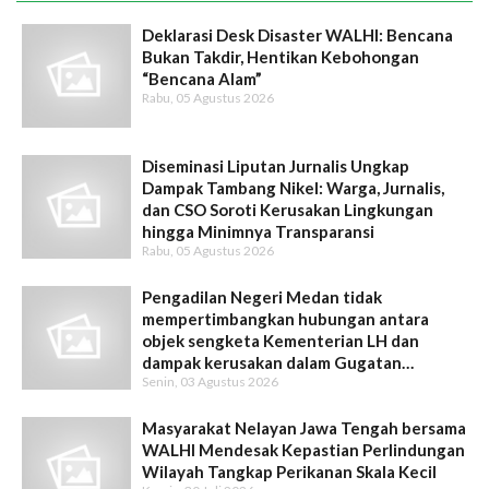
Deklarasi Desk Disaster WALHI: Bencana
Bukan Takdir, Hentikan Kebohongan
“Bencana Alam”
Rabu, 05 Agustus 2026
Diseminasi Liputan Jurnalis Ungkap
Dampak Tambang Nikel: Warga, Jurnalis,
dan CSO Soroti Kerusakan Lingkungan
hingga Minimnya Transparansi
Rabu, 05 Agustus 2026
Pengadilan Negeri Medan tidak
mempertimbangkan hubungan antara
objek sengketa Kementerian LH dan
dampak kerusakan dalam Gugatan
Senin, 03 Agustus 2026
Intervensi WALHI
Masyarakat Nelayan Jawa Tengah bersama
WALHI Mendesak Kepastian Perlindungan
Wilayah Tangkap Perikanan Skala Kecil