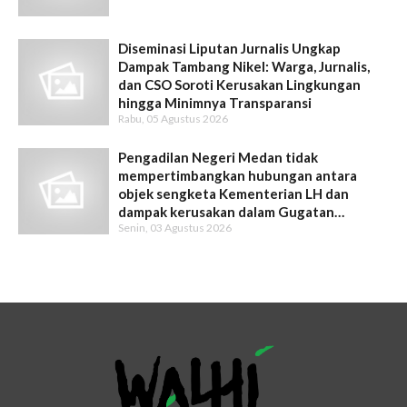
Diseminasi Liputan Jurnalis Ungkap
Dampak Tambang Nikel: Warga, Jurnalis,
dan CSO Soroti Kerusakan Lingkungan
hingga Minimnya Transparansi
Rabu, 05 Agustus 2026
Pengadilan Negeri Medan tidak
mempertimbangkan hubungan antara
objek sengketa Kementerian LH dan
dampak kerusakan dalam Gugatan
Senin, 03 Agustus 2026
Intervensi WALHI