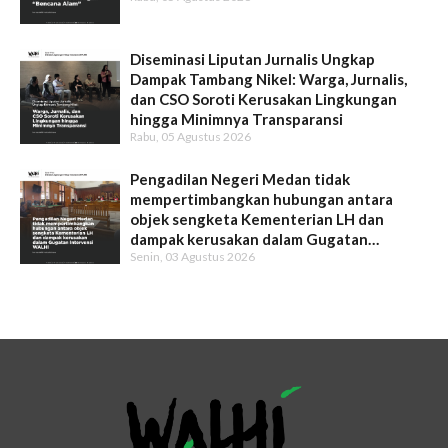
Diseminasi Liputan Jurnalis Ungkap
Dampak Tambang Nikel: Warga, Jurnalis,
dan CSO Soroti Kerusakan Lingkungan
hingga Minimnya Transparansi
Rabu, 05 Agustus 2026
Pengadilan Negeri Medan tidak
mempertimbangkan hubungan antara
objek sengketa Kementerian LH dan
dampak kerusakan dalam Gugatan
Senin, 03 Agustus 2026
Intervensi WALHI