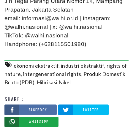
Jln Tegal Parang Utara Nomor 14, Mampang
Prapatan, Jakarta Selatan
email:
informasi@walhi.or.id
| instagram:
@walhi.nasional | x: @walhi.nasional
TikTok: @walhi.nasional
Handphone: (+628115501980)
ekonomi ekstraktif
,
industri ekstraktif
,
rights of
nature
,
intergenerational rights
,
Produk Domestik
Bruto (PDB)
,
Hilirisasi Nikel
SHARE :
FACEBOOK
TWITTER
WHATSAPP