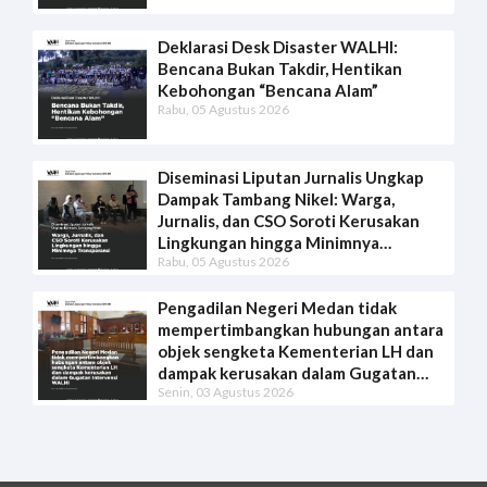
Deklarasi Desk Disaster WALHI:
Bencana Bukan Takdir, Hentikan
Kebohongan “Bencana Alam”
Rabu, 05 Agustus 2026
Diseminasi Liputan Jurnalis Ungkap
Dampak Tambang Nikel: Warga,
Jurnalis, dan CSO Soroti Kerusakan
Lingkungan hingga Minimnya
Rabu, 05 Agustus 2026
Transparansi
Pengadilan Negeri Medan tidak
mempertimbangkan hubungan antara
objek sengketa Kementerian LH dan
dampak kerusakan dalam Gugatan
Senin, 03 Agustus 2026
Intervensi WALHI