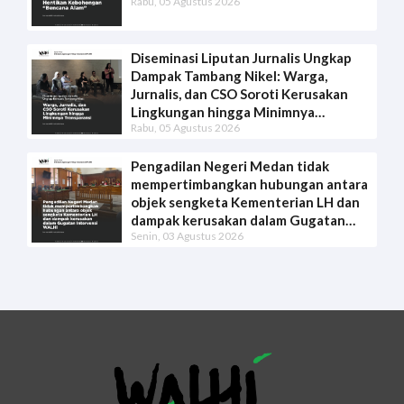
Rabu, 05 Agustus 2026
Diseminasi Liputan Jurnalis Ungkap
Dampak Tambang Nikel: Warga,
Jurnalis, dan CSO Soroti Kerusakan
Lingkungan hingga Minimnya
Rabu, 05 Agustus 2026
Transparansi
Pengadilan Negeri Medan tidak
mempertimbangkan hubungan antara
objek sengketa Kementerian LH dan
dampak kerusakan dalam Gugatan
Senin, 03 Agustus 2026
Intervensi WALHI