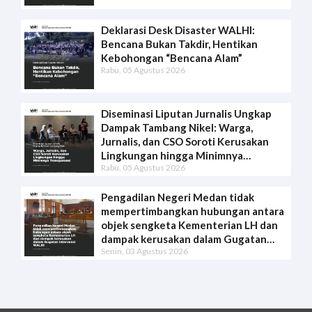
Deklarasi Desk Disaster WALHI:
Bencana Bukan Takdir, Hentikan
Kebohongan “Bencana Alam”
Rabu, 05 Agustus 2026
Diseminasi Liputan Jurnalis Ungkap
Dampak Tambang Nikel: Warga,
Jurnalis, dan CSO Soroti Kerusakan
Lingkungan hingga Minimnya
Rabu, 05 Agustus 2026
Transparansi
Pengadilan Negeri Medan tidak
mempertimbangkan hubungan antara
objek sengketa Kementerian LH dan
dampak kerusakan dalam Gugatan
Senin, 03 Agustus 2026
Intervensi WALHI