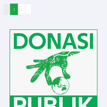
‹
1
2
›