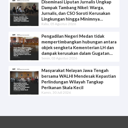
Diseminasi Liputan Jurnalis Ungkap
Dampak Tambang Nikel: Warga,
Jurnalis, dan CSO Soroti Kerusakan
Lingkungan hingga Minimnya
Rabu, 05 Agustus 2026
Transparansi
Pengadilan Negeri Medan tidak
mempertimbangkan hubungan antara
objek sengketa Kementerian LH dan
dampak kerusakan dalam Gugatan
Senin, 03 Agustus 2026
Intervensi WALHI
Masyarakat Nelayan Jawa Tengah
bersama WALHI Mendesak Kepastian
Perlindungan Wilayah Tangkap
Perikanan Skala Kecil
Kamis, 30 Juli 2026