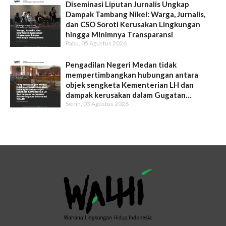
Diseminasi Liputan Jurnalis Ungkap
Dampak Tambang Nikel: Warga, Jurnalis,
dan CSO Soroti Kerusakan Lingkungan
hingga Minimnya Transparansi
Rabu, 05 Agustus 2026
Pengadilan Negeri Medan tidak
mempertimbangkan hubungan antara
objek sengketa Kementerian LH dan
dampak kerusakan dalam Gugatan
Senin, 03 Agustus 2026
Intervensi WALHI