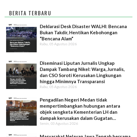
BERITA TERBARU
Deklarasi Desk Disaster WALHI: Bencana
Bukan Takdir, Hentikan Kebohongan
“Bencana Alam”
Rabu, 05 Agustus 2026
Diseminasi Liputan Jurnalis Ungkap
Dampak Tambang Nikel: Warga, Jurnalis,
dan CSO Soroti Kerusakan Lingkungan
hingga Minimnya Transparansi
Rabu, 05 Agustus 2026
Pengadilan Negeri Medan tidak
mempertimbangkan hubungan antara
objek sengketa Kementerian LH dan
dampak kerusakan dalam Gugatan
Senin, 03 Agustus 2026
Intervensi WALHI
Masyarakat Nelayan Jawa Tengah bersama