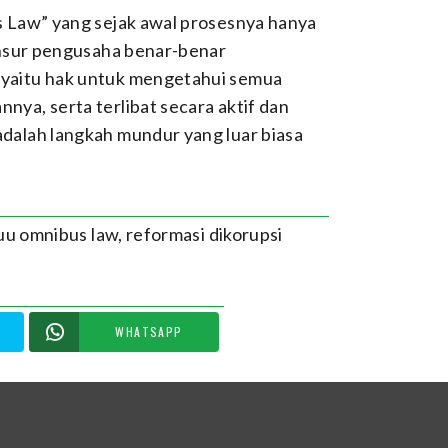
s Law” yang sejak awal prosesnya hanya
unsur pengusaha benar-benar
 yaitu hak untuk mengetahui semua
ya, serta terlibat secara aktif dan
dalah langkah mundur yang luar biasa
ruu omnibus law
,
reformasi dikorupsi
WHATSAPP