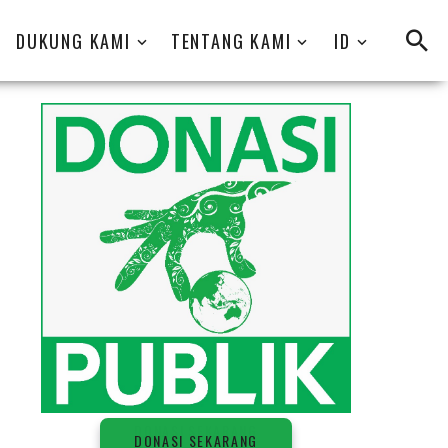
DUKUNG KAMI
TENTANG KAMI
ID
D
O
N
A
S
I
S
E
K
A
R
A
N
G
DONASI SEKARANG