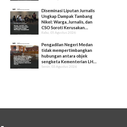
Diseminasi Liputan Jurnalis
Ungkap Dampak Tambang
Nikel: Warga, Jurnalis, dan
CSO Soroti Kerusakan
Rabu, 05 Agustus 2026
Lingkungan hingga Minimnya
Transparansi
Pengadilan Negeri Medan
tidak mempertimbangkan
hubungan antara objek
sengketa Kementerian LH
Senin, 03 Agustus 2026
dan dampak kerusakan dalam
Gugatan Intervensi WALHI