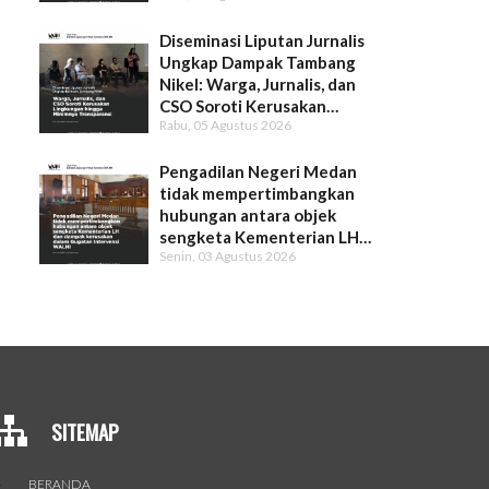
Diseminasi Liputan Jurnalis
Ungkap Dampak Tambang
Nikel: Warga, Jurnalis, dan
CSO Soroti Kerusakan
Rabu, 05 Agustus 2026
Lingkungan hingga Minimnya
Transparansi
Pengadilan Negeri Medan
tidak mempertimbangkan
hubungan antara objek
sengketa Kementerian LH
Senin, 03 Agustus 2026
dan dampak kerusakan dalam
Gugatan Intervensi WALHI
SITEMAP
BERANDA