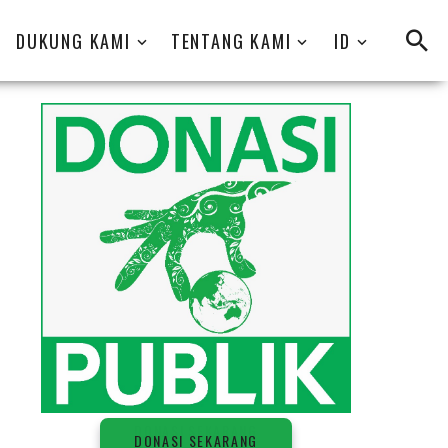
DUKUNG KAMI
TENTANG KAMI
ID
D
O
N
A
S
I
S
E
K
A
R
A
N
G
DONASI SEKARANG