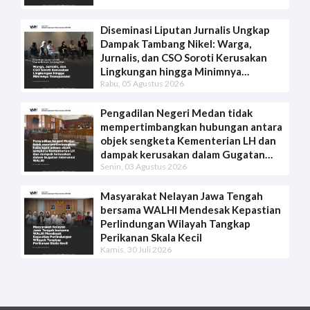
Diseminasi Liputan Jurnalis Ungkap
Dampak Tambang Nikel: Warga,
Jurnalis, dan CSO Soroti Kerusakan
Lingkungan hingga Minimnya
Rabu, 05 Agustus 2026
Transparansi
Pengadilan Negeri Medan tidak
mempertimbangkan hubungan antara
objek sengketa Kementerian LH dan
dampak kerusakan dalam Gugatan
Senin, 03 Agustus 2026
Intervensi WALHI
Masyarakat Nelayan Jawa Tengah
bersama WALHI Mendesak Kepastian
Perlindungan Wilayah Tangkap
Perikanan Skala Kecil
Kamis, 30 Juli 2026