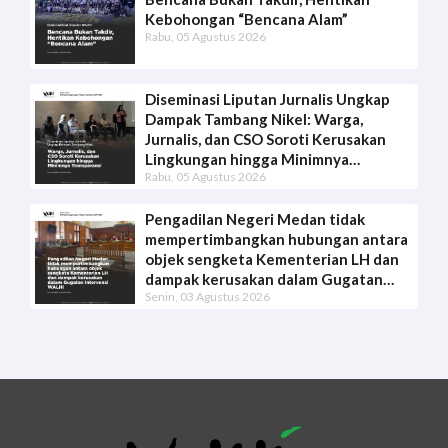
Kebohongan “Bencana Alam”
Rabu, 05 Agustus 2026
Diseminasi Liputan Jurnalis Ungkap
Dampak Tambang Nikel: Warga,
Jurnalis, dan CSO Soroti Kerusakan
Lingkungan hingga Minimnya
Rabu, 05 Agustus 2026
Transparansi
Pengadilan Negeri Medan tidak
mempertimbangkan hubungan antara
objek sengketa Kementerian LH dan
dampak kerusakan dalam Gugatan
Senin, 03 Agustus 2026
Intervensi WALHI