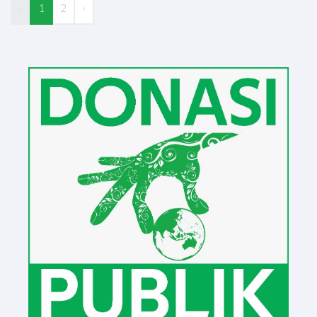
‹
1
2
›