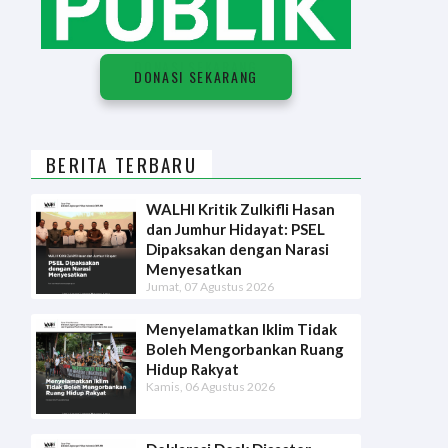
D
O
N
A
S
I
S
E
K
A
R
A
N
G
DONASI SEKARANG
BERITA TERBARU
WALHI Kritik Zulkifli Hasan
dan Jumhur Hidayat: PSEL
Dipaksakan dengan Narasi
Menyesatkan
Jumat, 07 Agustus 2026
Menyelamatkan Iklim Tidak
Boleh Mengorbankan Ruang
Hidup Rakyat
Kamis, 06 Agustus 2026