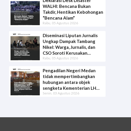
Deklarasi Desk Disaster
WALHI: Bencana Bukan
Takdir, Hentikan Kebohongan
“Bencana Alam”
Rabu, 05 Agustus 2026
Diseminasi Liputan Jurnalis
Ungkap Dampak Tambang
Nikel: Warga, Jurnalis, dan
CSO Soroti Kerusakan
Rabu, 05 Agustus 2026
Lingkungan hingga Minimnya
Transparansi
Pengadilan Negeri Medan
tidak mempertimbangkan
hubungan antara objek
sengketa Kementerian LH
Senin, 03 Agustus 2026
dan dampak kerusakan dalam
Gugatan Intervensi WALHI