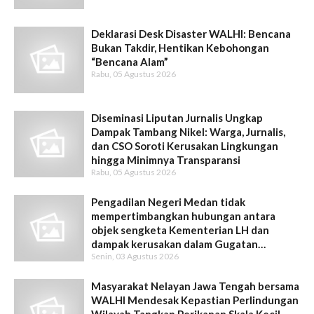
Deklarasi Desk Disaster WALHI: Bencana
Bukan Takdir, Hentikan Kebohongan
“Bencana Alam”
Rabu, 05 Agustus 2026
Diseminasi Liputan Jurnalis Ungkap
Dampak Tambang Nikel: Warga, Jurnalis,
dan CSO Soroti Kerusakan Lingkungan
hingga Minimnya Transparansi
Rabu, 05 Agustus 2026
Pengadilan Negeri Medan tidak
mempertimbangkan hubungan antara
objek sengketa Kementerian LH dan
dampak kerusakan dalam Gugatan
Senin, 03 Agustus 2026
Intervensi WALHI
Masyarakat Nelayan Jawa Tengah bersama
WALHI Mendesak Kepastian Perlindungan
Wilayah Tangkap Perikanan Skala Kecil