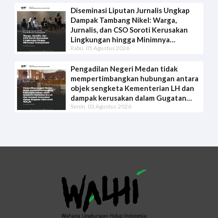
Diseminasi Liputan Jurnalis Ungkap
Dampak Tambang Nikel: Warga,
Jurnalis, dan CSO Soroti Kerusakan
Lingkungan hingga Minimnya
Rabu, 05 Agustus 2026
Transparansi
Pengadilan Negeri Medan tidak
mempertimbangkan hubungan antara
objek sengketa Kementerian LH dan
dampak kerusakan dalam Gugatan
Senin, 03 Agustus 2026
Intervensi WALHI