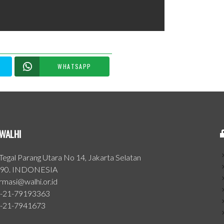
WHATSAPP
WALHI
. Tegal Parang Utara No 14, Jakarta Selatan
90. INDONESIA
ormasi@walhi.or.id
-21-79193363
-21-7941673