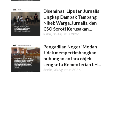
Diseminasi Liputan Jurnalis
Ungkap Dampak Tambang
Nikel: Warga, Jurnalis, dan
CSO Soroti Kerusakan
Rabu, 05 Agustus 2026
Lingkungan hingga Minimnya
Transparansi
Pengadilan Negeri Medan
tidak mempertimbangkan
hubungan antara objek
sengketa Kementerian LH
Senin, 03 Agustus 2026
dan dampak kerusakan dalam
Gugatan Intervensi WALHI