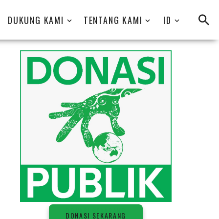
DUKUNG KAMI
TENTANG KAMI
ID
D
O
N
A
S
I
S
E
K
A
R
A
N
G
DONASI SEKARANG