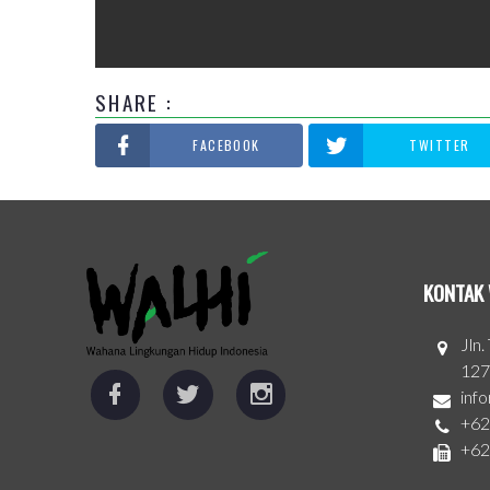
SHARE :
FACEBOOK
TWITTER
KONTAK 
Jln
127
inf
+62
+62