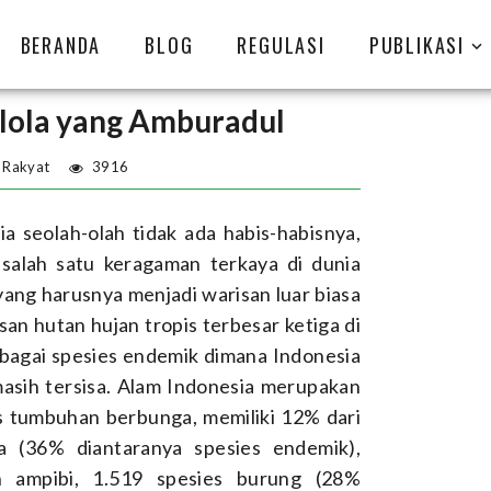
BERANDA
BLOG
REGULASI
PUBLIKASI
elola yang Amburadul
 Rakyat
3916
 seolah-olah tidak ada habis-habisnya,
 salah satu keragaman terkaya di dunia
yang harusnya menjadi warisan luar biasa
san hutan hujan tropis terbesar ketiga di
rbagai spesies endemik dimana Indonesia
masih tersisa. Alam Indonesia merupakan
s tumbuhan berbunga, memiliki 12% dari
a (36% diantaranya spesies endemik),
n ampibi, 1.519 spesies burung (28%