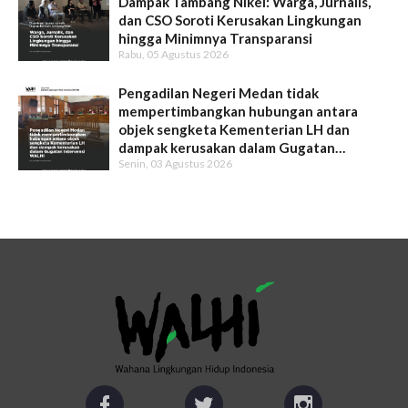
Dampak Tambang Nikel: Warga, Jurnalis,
dan CSO Soroti Kerusakan Lingkungan
hingga Minimnya Transparansi
Rabu, 05 Agustus 2026
Pengadilan Negeri Medan tidak
mempertimbangkan hubungan antara
objek sengketa Kementerian LH dan
dampak kerusakan dalam Gugatan
Senin, 03 Agustus 2026
Intervensi WALHI