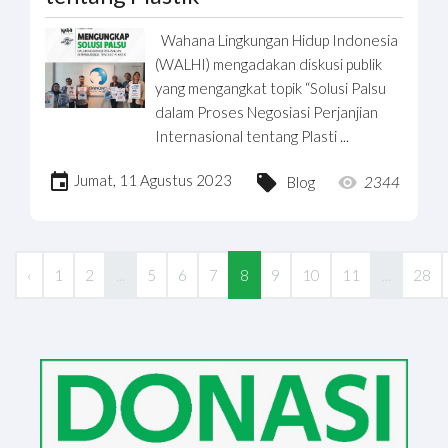
Wahana Lingkungan Hidup Indonesia
(WALHI) mengadakan diskusi publik
yang mengangkat topik “Solusi Palsu
dalam Proses Negosiasi Perjanjian
Internasional tentang Plasti ...
Jumat, 11 Agustus 2023
Blog
2344
‹
1
2
...
5
6
7
8
9
10
11
...
28