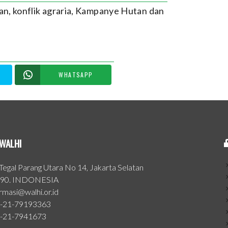
tan
,
konflik agraria
,
Kampanye Hutan dan
WHATSAPP
WALHI
. Tegal Parang Utara No 14, Jakarta Selatan
90. INDONESIA
ormasi@walhi.or.id
-21-79193363
-21-7941673