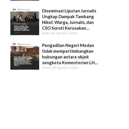
Diseminasi Liputan Jurnalis
Ungkap Dampak Tambang
Nikel: Warga, Jurnalis, dan
CSO Soroti Kerusakan
Rabu, 05 Agustus 2026
Lingkungan hingga Minimnya
Transparansi
Pengadilan Negeri Medan
tidak mempertimbangkan
hubungan antara objek
sengketa Kementerian LH
Senin, 03 Agustus 2026
dan dampak kerusakan dalam
Gugatan Intervensi WALHI