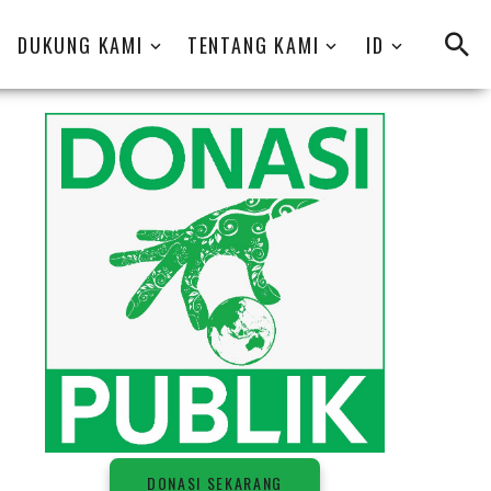
DUKUNG KAMI
TENTANG KAMI
ID
D
O
N
A
S
I
S
E
K
A
R
A
N
G
DONASI SEKARANG