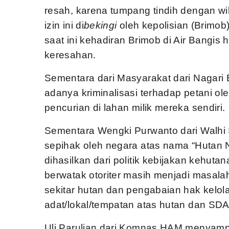
resah, karena tumpang tindih dengan w
izin ini di
bekingi
oleh kepolisian (Brimo
saat ini kehadiran Brimob di Air Bangis
keresahan.
Sementara dari Masyarakat dari Nagari
adanya kriminalisasi terhadap petani 
pencurian di lahan milik mereka sendiri.
Sementara Wengki Purwanto dari Walh
sepihak oleh negara atas nama “Hutan
dihasilkan dari politik kebijakan kehu
berwatak otoriter masih menjadi masala
sekitar hutan dan pengabaian hak kelo
adat/lokal/tempatan atas hutan dan SDA
Uli Parulian dari Komnas HAM menyam