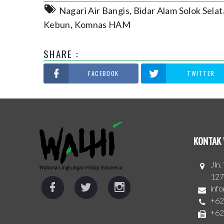
Nagari Air Bangis
,
Bidar Alam Solok Sela
Kebun
,
Komnas HAM
SHARE :
FACEBOOK
TWITTER
KONTAK 
Jln
127
inf
+62
+62