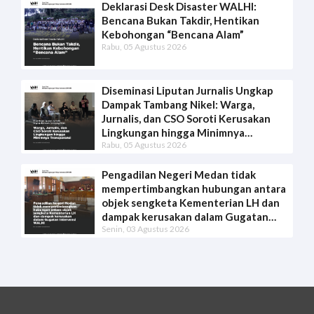
Deklarasi Desk Disaster WALHI:
Bencana Bukan Takdir, Hentikan
Kebohongan “Bencana Alam”
Rabu, 05 Agustus 2026
Diseminasi Liputan Jurnalis Ungkap
Dampak Tambang Nikel: Warga,
Jurnalis, dan CSO Soroti Kerusakan
Lingkungan hingga Minimnya
Rabu, 05 Agustus 2026
Transparansi
Pengadilan Negeri Medan tidak
mempertimbangkan hubungan antara
objek sengketa Kementerian LH dan
dampak kerusakan dalam Gugatan
Senin, 03 Agustus 2026
Intervensi WALHI