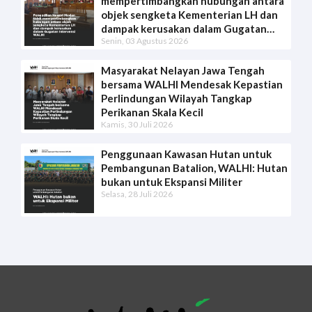
mempertimbangkan hubungan antara
objek sengketa Kementerian LH dan
dampak kerusakan dalam Gugatan
Senin, 03 Agustus 2026
Intervensi WALHI
Masyarakat Nelayan Jawa Tengah
bersama WALHI Mendesak Kepastian
Perlindungan Wilayah Tangkap
Perikanan Skala Kecil
Kamis, 30 Juli 2026
Penggunaan Kawasan Hutan untuk
Pembangunan Batalion, WALHI: Hutan
bukan untuk Ekspansi Militer
Selasa, 28 Juli 2026