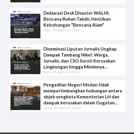
Deklarasi Desk Disaster WALHI:
Bencana Bukan Takdir, Hentikan
Kebohongan “Bencana Alam”
Rabu, 05 Agustus 2026
Diseminasi Liputan Jurnalis Ungkap
Dampak Tambang Nikel: Warga,
Jurnalis, dan CSO Soroti Kerusakan
Lingkungan hingga Minimnya
Rabu, 05 Agustus 2026
Transparansi
Pengadilan Negeri Medan tidak
mempertimbangkan hubungan antara
objek sengketa Kementerian LH dan
dampak kerusakan dalam Gugatan
Senin, 03 Agustus 2026
Intervensi WALHI