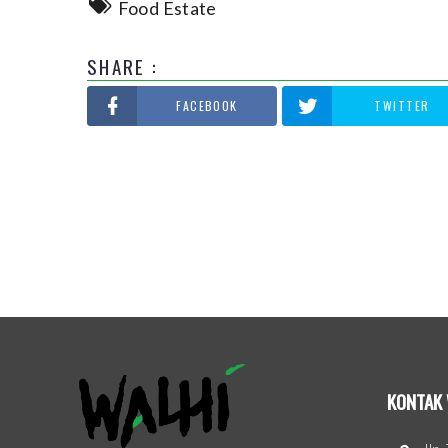
Food Estate
SHARE :
FACEBOOK
TWITTER
KONTAK 