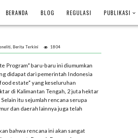
BERANDA
BLOG
REGULASI
PUBLIKASI
neliti
,
Berita Terkini
1804
te Program” baru-baru ini diumumkan
ng didapat dari pemerintah Indonesia
“food estate” yang keseluruhan
tar di Kalimantan Tengah, 2 juta hektar
 Selain itu sejumlah rencana serupa
mur dan daerah lainnya juga telah
kan bahwa rencana ini akan sangat