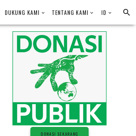
DUKUNG KAMI
TENTANG KAMI
ID
D
O
N
A
S
I
S
E
K
A
R
A
N
G
DONASI SEKARANG