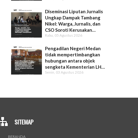
Diseminasi Liputan Jurnalis
Ungkap Dampak Tambang
Nikel: Warga, Jurnalis, dan
CSO Soroti Kerusakan
Rabu, 05 Agustus 2026
Lingkungan hingga Minimnya
Transparansi
Pengadilan Negeri Medan
tidak mempertimbangkan
hubungan antara objek
sengketa Kementerian LH
Senin, 03 Agustus 2026
dan dampak kerusakan dalam
Gugatan Intervensi WALHI
SITEMAP
BERANDA