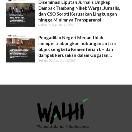
Diseminasi Liputan Jurnalis Ungkap
Dampak Tambang Nikel: Warga, Jurnalis,
dan CSO Soroti Kerusakan Lingkungan
hingga Minimnya Transparansi
Rabu, 05 Agustus 2026
Pengadilan Negeri Medan tidak
mempertimbangkan hubungan antara
objek sengketa Kementerian LH dan
dampak kerusakan dalam Gugatan
Senin, 03 Agustus 2026
Intervensi WALHI