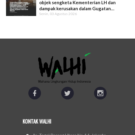
objek sengketa Kementerian LH dan
dampak kerusakan dalam Gugatan
Senin, 03 Agustus 2026
Intervensi WALHI
KONTAK WALHI