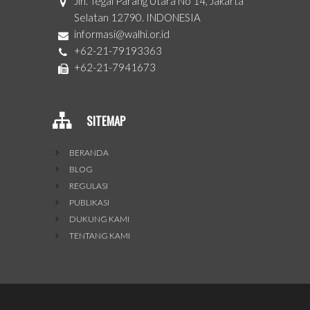
Jln. Tegal Parang Utara No 14, Jakarta
Selatan 12790. INDONESIA
informasi@walhi.or.id
+62-21-79193363
+62-21-7941673
SITEMAP
BERANDA
BLOG
REGULASI
PUBLIKASI
DUKUNG KAMI
TENTANG KAMI