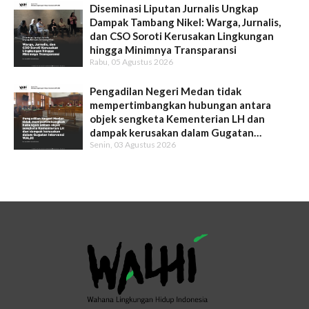
Diseminasi Liputan Jurnalis Ungkap
Dampak Tambang Nikel: Warga, Jurnalis,
dan CSO Soroti Kerusakan Lingkungan
hingga Minimnya Transparansi
Rabu, 05 Agustus 2026
Pengadilan Negeri Medan tidak
mempertimbangkan hubungan antara
objek sengketa Kementerian LH dan
dampak kerusakan dalam Gugatan
Senin, 03 Agustus 2026
Intervensi WALHI