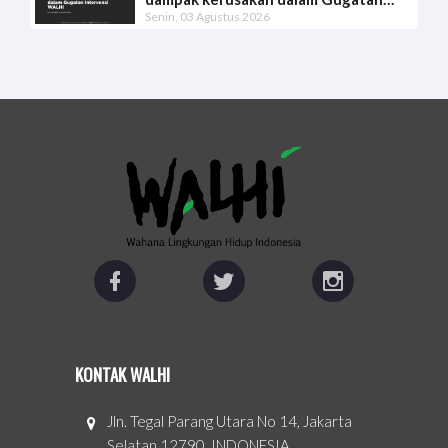
Senin, 03 Agustus 2026
Intervensi WALHI
KONTAK WALHI
Jln. Tegal Parang Utara No 14, Jakarta
Selatan 12790. INDONESIA