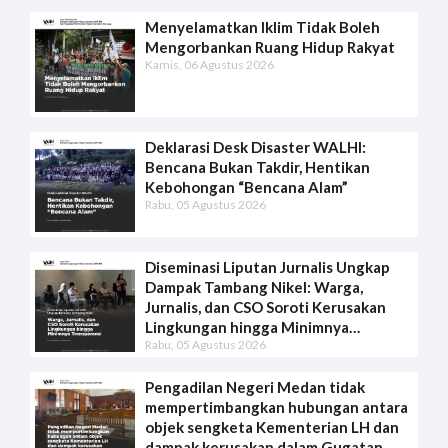
Menyelamatkan Iklim Tidak Boleh
Mengorbankan Ruang Hidup Rakyat
Kamis, 06 Agustus 2026
Deklarasi Desk Disaster WALHI:
Bencana Bukan Takdir, Hentikan
Kebohongan “Bencana Alam”
Rabu, 05 Agustus 2026
Diseminasi Liputan Jurnalis Ungkap
Dampak Tambang Nikel: Warga,
Jurnalis, dan CSO Soroti Kerusakan
Lingkungan hingga Minimnya
Rabu, 05 Agustus 2026
Transparansi
Pengadilan Negeri Medan tidak
mempertimbangkan hubungan antara
objek sengketa Kementerian LH dan
dampak kerusakan dalam Gugatan