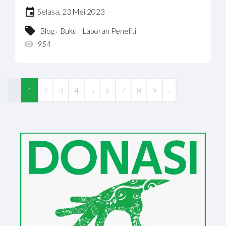
Selasa, 23 Mei 2023
,
,
Blog
Buku
Laporan Peneliti
954
‹
1
2
3
4
5
6
7
8
9
›