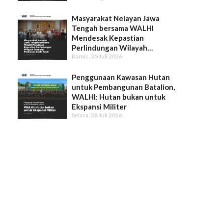
Gugatan Intervensi WALHI
Masyarakat Nelayan Jawa
Tengah bersama WALHI
Mendesak Kepastian
Perlindungan Wilayah
Kamis, 30 Juli 2026
Tangkap Perikanan Skala Kecil
Penggunaan Kawasan Hutan
untuk Pembangunan Batalion,
WALHI: Hutan bukan untuk
Ekspansi Militer
Selasa, 28 Juli 2026