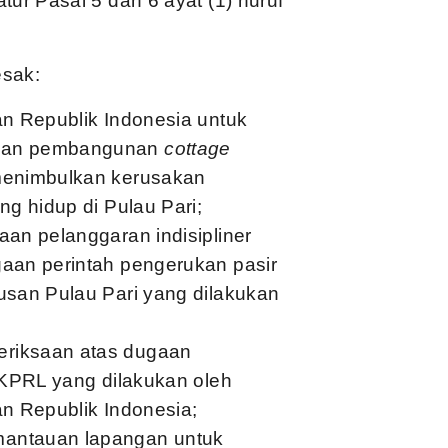
ur Pasal 5 dan 6 ayat (1) huruf
esak:
n Republik Indonesia untuk
kan pembangunan
cottage
menimbulkan kerusakan
g hidup di Pulau Pari;
an pelanggaran indisipliner
aan perintah pengerukan pasir
san Pulau Pari yang dilakukan
riksaan atas dugaan
KKPRL yang dilakukan oleh
n Republik Indonesia;
antauan lapangan untuk