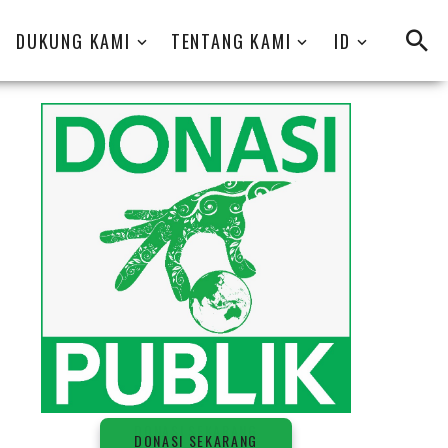
DUKUNG KAMI
TENTANG KAMI
ID
D
O
N
A
S
I
S
E
K
A
R
A
N
G
DONASI SEKARANG