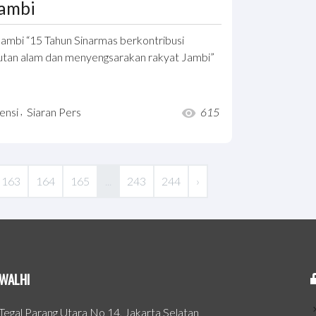
Jambi
Jambi “15 Tahun Sinarmas berkontribusi
utan alam dan menyengsarakan rakyat Jambi”
,
ensi
Siaran Pers
615
163
164
165
...
243
244
›
WALHI
. Tegal Parang Utara No 14, Jakarta Selatan