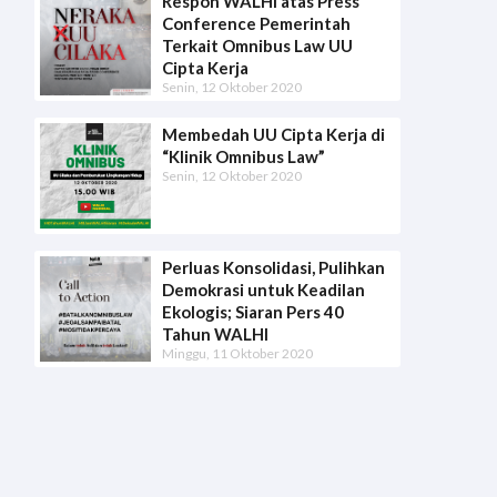
Respon WALHI atas Press
Conference Pemerintah
Terkait Omnibus Law UU
Cipta Kerja
Senin, 12 Oktober 2020
Membedah UU Cipta Kerja di
“Klinik Omnibus Law”
Senin, 12 Oktober 2020
Perluas Konsolidasi, Pulihkan
Demokrasi untuk Keadilan
Ekologis; Siaran Pers 40
Tahun WALHI
Minggu, 11 Oktober 2020