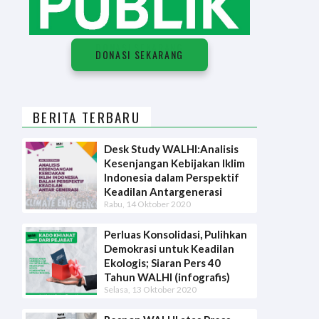
D
O
N
A
S
I
S
E
K
A
R
A
N
G
DONASI SEKARANG
BERITA TERBARU
Desk Study WALHI:Analisis
Kesenjangan Kebijakan Iklim
Indonesia dalam Perspektif
Keadilan Antargenerasi
Rabu, 14 Oktober 2020
Perluas Konsolidasi, Pulihkan
Demokrasi untuk Keadilan
Ekologis; Siaran Pers 40
Tahun WALHI (infografis)
Selasa, 13 Oktober 2020