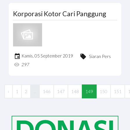
Korporasi Kotor Cari Panggung
Kamis, 05 September 2019
Siaran Pers
297
‹
1
2
...
146
147
148
149
150
151