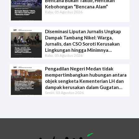
Bencana Bukan Takdir, Hentikan
Kebohongan “Bencana Alam”
Rabu, 05 Agustus 2026
Diseminasi Liputan Jurnalis Ungkap
Dampak Tambang Nikel: Warga,
Jurnalis, dan CSO Soroti Kerusakan
Lingkungan hingga Minimnya
Rabu, 05 Agustus 2026
Transparansi
Pengadilan Negeri Medan tidak
mempertimbangkan hubungan antara
objek sengketa Kementerian LH dan
dampak kerusakan dalam Gugatan
Senin, 03 Agustus 2026
Intervensi WALHI