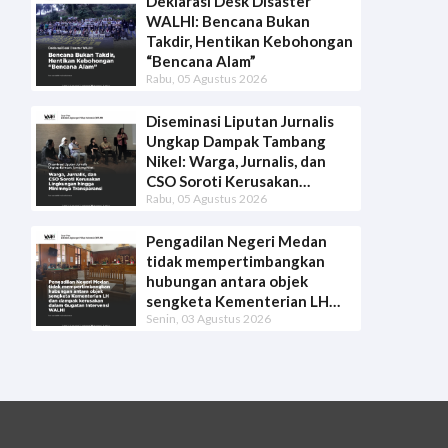
Deklarasi Desk Disaster
WALHI: Bencana Bukan
Takdir, Hentikan Kebohongan
“Bencana Alam”
Rabu, 05 Agustus 2026
Diseminasi Liputan Jurnalis
Ungkap Dampak Tambang
Nikel: Warga, Jurnalis, dan
CSO Soroti Kerusakan
Rabu, 05 Agustus 2026
Lingkungan hingga Minimnya
Transparansi
Pengadilan Negeri Medan
tidak mempertimbangkan
hubungan antara objek
sengketa Kementerian LH
Senin, 03 Agustus 2026
dan dampak kerusakan dalam
Gugatan Intervensi WALHI