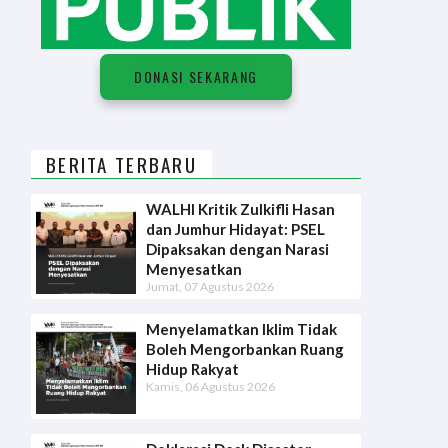
D
O
N
A
S
I
S
E
K
A
R
A
N
G
DONASI SEKARANG
BERITA TERBARU
WALHI Kritik Zulkifli Hasan
dan Jumhur Hidayat: PSEL
Dipaksakan dengan Narasi
Menyesatkan
Jumat, 07 Agustus 2026
Menyelamatkan Iklim Tidak
Boleh Mengorbankan Ruang
Hidup Rakyat
Kamis, 06 Agustus 2026