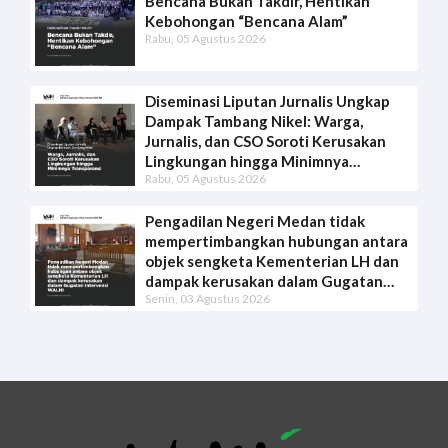
Bencana Bukan Takdir, Hentikan
Kebohongan “Bencana Alam”
Rabu, 05 Agustus 2026
Diseminasi Liputan Jurnalis Ungkap
Dampak Tambang Nikel: Warga,
Jurnalis, dan CSO Soroti Kerusakan
Lingkungan hingga Minimnya
Rabu, 05 Agustus 2026
Transparansi
Pengadilan Negeri Medan tidak
mempertimbangkan hubungan antara
objek sengketa Kementerian LH dan
dampak kerusakan dalam Gugatan
Senin, 03 Agustus 2026
Intervensi WALHI