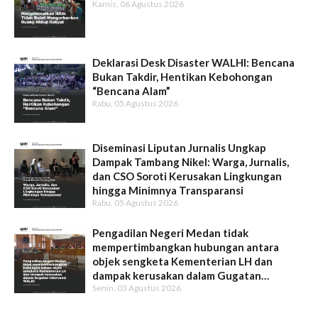
Kamis, 06 Agustus 2026
Deklarasi Desk Disaster WALHI: Bencana
Bukan Takdir, Hentikan Kebohongan
“Bencana Alam”
Rabu, 05 Agustus 2026
Diseminasi Liputan Jurnalis Ungkap
Dampak Tambang Nikel: Warga, Jurnalis,
dan CSO Soroti Kerusakan Lingkungan
hingga Minimnya Transparansi
Rabu, 05 Agustus 2026
Pengadilan Negeri Medan tidak
mempertimbangkan hubungan antara
objek sengketa Kementerian LH dan
dampak kerusakan dalam Gugatan
Senin, 03 Agustus 2026
Intervensi WALHI