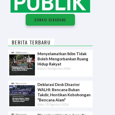
D
O
N
A
S
I
S
E
K
A
R
A
N
G
DONASI SEKARANG
BERITA TERBARU
Menyelamatkan Iklim Tidak
Boleh Mengorbankan Ruang
Hidup Rakyat
Kamis, 06 Agustus 2026
Deklarasi Desk Disaster
WALHI: Bencana Bukan
Takdir, Hentikan Kebohongan
“Bencana Alam”
Rabu, 05 Agustus 2026