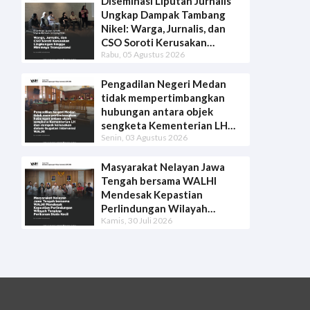
Diseminasi Liputan Jurnalis
Ungkap Dampak Tambang
Nikel: Warga, Jurnalis, dan
CSO Soroti Kerusakan
Rabu, 05 Agustus 2026
Lingkungan hingga Minimnya
Transparansi
Pengadilan Negeri Medan
tidak mempertimbangkan
hubungan antara objek
sengketa Kementerian LH
Senin, 03 Agustus 2026
dan dampak kerusakan dalam
Gugatan Intervensi WALHI
Masyarakat Nelayan Jawa
Tengah bersama WALHI
Mendesak Kepastian
Perlindungan Wilayah
Kamis, 30 Juli 2026
Tangkap Perikanan Skala Kecil