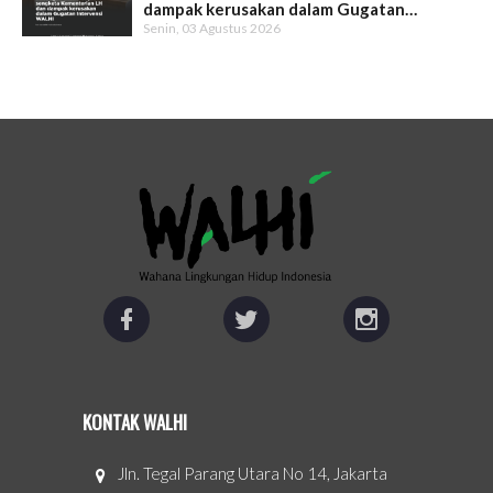
dampak kerusakan dalam Gugatan
Senin, 03 Agustus 2026
Intervensi WALHI
KONTAK WALHI
Jln. Tegal Parang Utara No 14, Jakarta