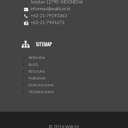
Selatan 12790. INDONESIA
informasi@walhi.or.id
+62-21-79193363
+62-21-7941673
SITEMAP
BERANDA
BLOG
REGULASI
PUBLIKASI
DUKUNG KAMI
TENTANG KAMI
©
2026
WALHI