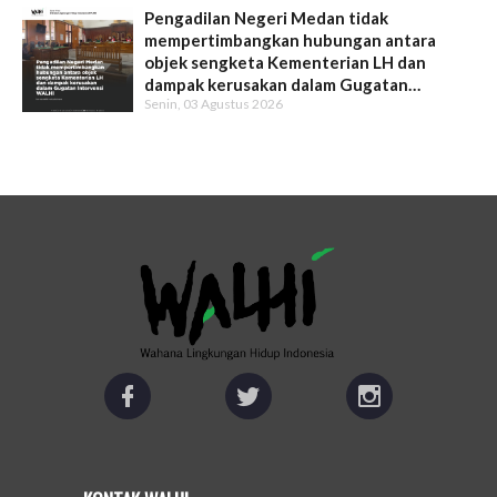
Pengadilan Negeri Medan tidak
mempertimbangkan hubungan antara
objek sengketa Kementerian LH dan
dampak kerusakan dalam Gugatan
Senin, 03 Agustus 2026
Intervensi WALHI