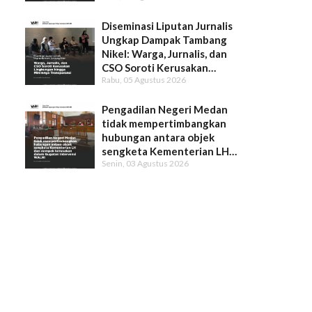
Diseminasi Liputan Jurnalis
Ungkap Dampak Tambang
Nikel: Warga, Jurnalis, dan
CSO Soroti Kerusakan
Rabu, 05 Agustus 2026
Lingkungan hingga Minimnya
Transparansi
Pengadilan Negeri Medan
tidak mempertimbangkan
hubungan antara objek
sengketa Kementerian LH
Senin, 03 Agustus 2026
dan dampak kerusakan dalam
Gugatan Intervensi WALHI