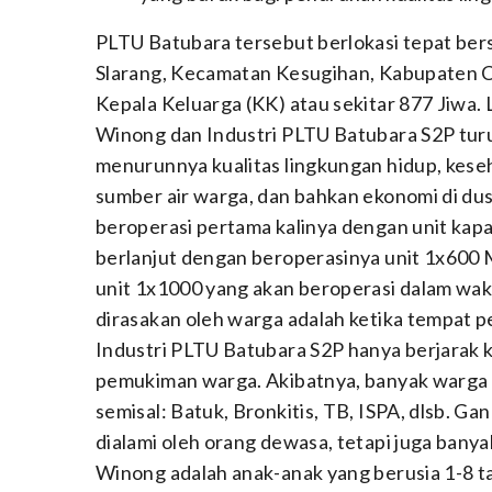
PLTU Batubara tersebut berlokasi tepat be
Slarang, Kecamatan Kesugihan, Kabupaten Cil
Kepala Keluarga (KK) atau sekitar 877 Jiwa.
Winong dan Industri PLTU Batubara S2P tur
menurunnya kualitas lingkungan hidup, kes
sumber air warga, dan bahkan ekonomi di du
beroperasi pertama kalinya dengan unit kap
berlanjut dengan beroperasinya unit 1x600
unit 1x1000 yang akan beroperasi dalam wak
dirasakan oleh warga adalah ketika tempat 
Industri PLTU Batubara S2P hanya berjarak k
pemukiman warga. Akibatnya, banyak warga
semisal: Batuk, Bronkitis, TB, ISPA, dlsb. G
dialami oleh orang dewasa, tetapi juga banya
Winong adalah anak-anak yang berusia 1-8 t