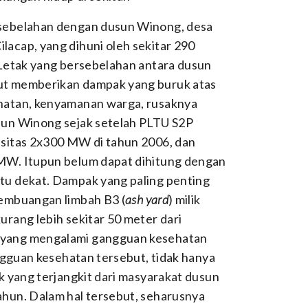
rsebelahan dengan dusun Winong, desa
acap, yang dihuni oleh sekitar 290
 Letak yang bersebelahan antara dusun
ut memberikan dampak yang buruk atas
ehatan, kenyamanan warga, rusaknya
sun Winong sejak setelah PLTU S2P
asitas 2x300 MW di tahun 2006, dan
 MW. Itupun belum dapat dihitung dengan
tu dekat. Dampak yang paling penting
pembuangan limbah B3 (
ash
yard
) milik
urang lebih sekitar 50 meter dari
 yang mengalami gangguan kesehatan
angguan kesehatan tersebut, tidak hanya
k yang terjangkit dari masyarakat dusun
ahun. Dalam hal tersebut, seharusnya