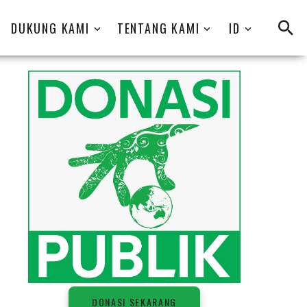
DUKUNG KAMI
TENTANG KAMI
ID
D
O
N
A
S
I
S
E
K
A
R
A
N
G
DONASI SEKARANG