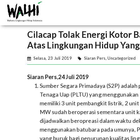
Cilacap Tolak Energi Kotor
Atas Lingkungan Hidup Yang
Selasa, 23 Juli 2019
Siaran Pers
,
Uncategorized
Siaran Pers,
24 Juli 2019
Sumber Segara Primadaya (S2P) adalah 
Tenaga Uap (PLTU) yang menggunakan ba
memiliki 3 unit pembangkit listrik, 2 u
MW sudah beroperasi sementara unit 
dijadwalkan beropreasi dalam waktu de
menggunakan batubara pada umunya, 
yang buruk bagi penurunan kualitas ling