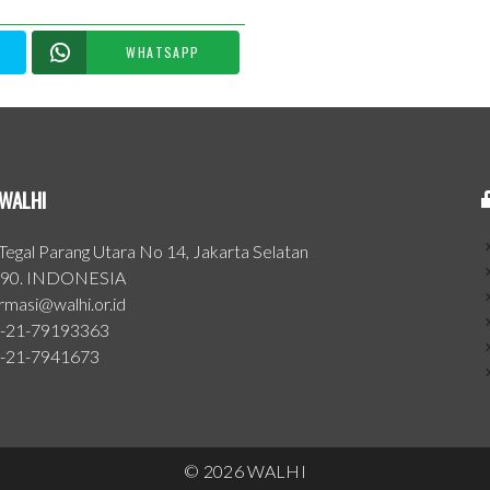
WHATSAPP
WALHI
. Tegal Parang Utara No 14, Jakarta Selatan
90. INDONESIA
ormasi@walhi.or.id
-21-79193363
-21-7941673
©
2026
WALHI