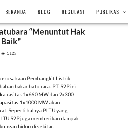
BERANDA
BLOG
REGULASI
PUBLIKASI
 Batubara “Menuntut Hak
 Baik"
1125
perusahaan Pembangkit Listrik
han bakar batubara. PT. S2P ini
nit kapasitas 1x660 MW dan 2x300
kapasitas 1x1000 MW akan
kat. Seperti halnya PLTU yang
PLTU S2P juga memberikan dampak
kungan hidup di sekitar.