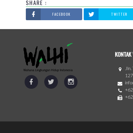
SHARE :
FACEBOOK
TWITTER
KONTAK 
Jln
127
inf
+62
+62